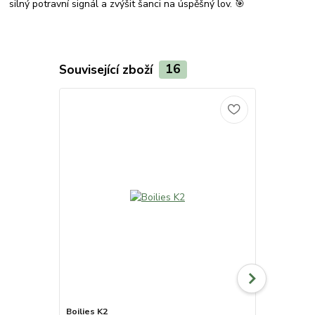
silný potravní signál a zvýšit šanci na úspěšný lov. 🎯
Související zboží
16
Boilies K2
Pop Up boil