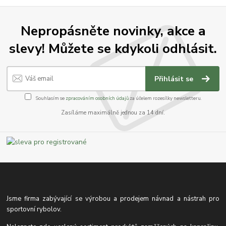
Nepropásněte novinky, akce a
slevy! Můžete se kdykoli odhlásit.
Přihlásit se
Souhlasím se
zpracováním osobních údajů
za účelem rozesílky newsletteru.
Zasíláme maximálně jednou za 14 dní.
Jsme firma zabývající se výrobou a prodejem návnad a nástrah pro
sportovní rybolov.