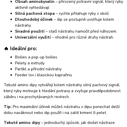
Obsah aminokyselin
– přirozený potravní signál, který ryby
aktivně vyhledávají.
Silná pachová stopa
– rychle přitahuje ryby z okolí.
Dlouhodobý účinek
– dip se postupně uvolňuje kolem
nástrahy.
Snadné použití
– stačí nástrahu namočit před náhozem.
Univerzální využití
– vhodné pro různé druhy nástrah.
🔥 Ideální pro:
Boilies a pop-up boilies
Pelety a extrudy
Partikl a přírodní nástrahy
Feeder lov i klasickou kaprařinu
Tekuté amino dipy vytvářejí kolem nástrahy silný pachový signál,
který ryby motivuje k hledání potravy a zvyšuje pravděpodobnost
záběru i na prochytávaných revírech.
Tip:
Pro maximální účinek můžeš nástrahu v dipu ponechat delší
dobu nasáknout nebo dip použít i na zalití krmení či pelet.
Tekuté amino dipy
– jednoduchý způsob, jak dodat nástraze