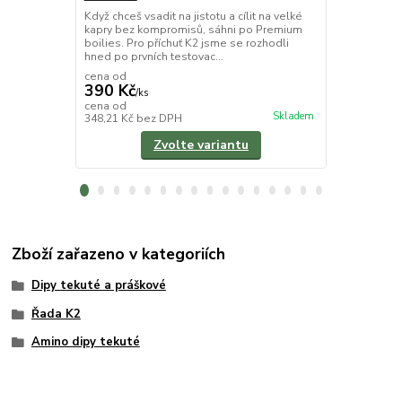
Když chceš vsadit na jistotu a cílit na velké
Hledáte zbra
kapry bez kompromisů, sáhni po Premium
boilies K2 ko
boilies. Pro příchuť K2 jsme se rozhodli
černého pepř
hned po prvních testovac...
která přelstí 
cena od
390 Kč
/
ks
170 Kč
cena od
/
ks
Skladem
348,21 Kč
bez DPH
151,79 Kč
be
Zvolte variantu
Zboží zařazeno v kategoriích
Dipy tekuté a práškové
Řada K2
Amino dipy tekuté