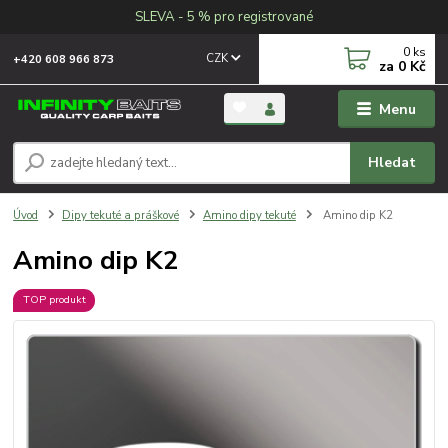
SLEVA - 5 % pro registrované
0
ks
CZK
+420 608 966 873
za
0 Kč
Menu
Hledat
Úvod
Dipy tekuté a práškové
Amino dipy tekuté
Amino dip K2
Amino dip K2
TOP produkt