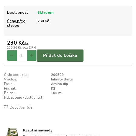
Dostupnost
Skladem
Cena před
230 Kč
slevou
230 Kč
/
ks
205,36 Kč
bez DPH
Přidat do košíku
Číslo produktu:
200509
Výrobce:
Infinity Baits
Popis:
Amino dip
Příchuť:
K2
Balení:
100 ml
Hlídat cenu / dostupnost
Do oblíbených
Kvalitní návnady