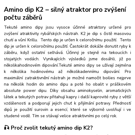
Amino dip
K2
– silný atraktor pro zvýšení
počtu záběrů
Tekuté amino dipy jsou vysoce účinné atraktory určené pro
zvýšení atraktivity rybářských nástrah.
K2 je dip s čistě masovou
chutí a vůní Krillu. Tento dip je určen k celoročnímu použití. Tento
dip je určen k celoročnímu použití. Častokrát dokáže donutit ryby k
záběru, když ostatní selhává. Účinný je stejně na tekoucích i
stojatých vodách. Vynikajících výsledků jsme dosáhli, již po
několikahodinovém dipování.
Tekuté amino dipy se užívají zejména
k několika hodinovému až několikadennímu dipování. Pro
maximální zatraktivnění nástrah je možné namočit boilies nejprve
na několik hodin do amino dipu a poté ho obalit v práškovém
absolute power dipu.
Díky obsahu aminokyselin, aromatických
látek a tekutých potrav přitahují kapry i další kaprovité ryby z větší
vzdálenosti a podporují jejich chuť k přijímání potravy.
Předností
dipů je použití surovin a esencí, které se výborně uvolňují i ve
studené vodě. Tím se stávají velice atraktivními po celý rok.
🎣 Proč zvolit tekutý amino dip
K2
?