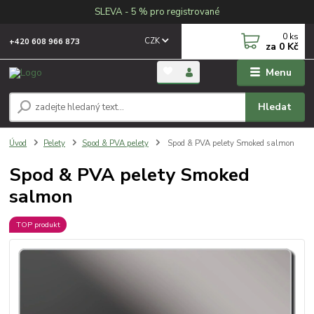
SLEVA - 5 % pro registrované
0
ks
CZK
+420 608 966 873
za
0 Kč
Menu
Hledat
Úvod
Pelety
Spod & PVA pelety
Spod & PVA pelety Smoked salmon
Spod & PVA pelety Smoked
salmon
TOP produkt