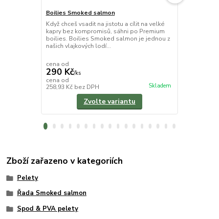
Boilies Smoked salmon
Chytací pel
Když chceš vsadit na jistotu a cílit na velké
Měkčené chyt
kapry bez kompromisů, sáhni po Premium
atraktivní ná
boilies. Boilies Smoked salmon je jednou z
dalších kapr
našich vlajkových lodí...
měkčené pele
cena od
cena od
290 Kč
110 Kč
/
ks
/
ks
cena od
cena od
Skladem
258,93 Kč
bez DPH
98,21 Kč
bez
Zvolte variantu
Zboží zařazeno v kategoriích
Pelety
Řada Smoked salmon
Spod & PVA pelety