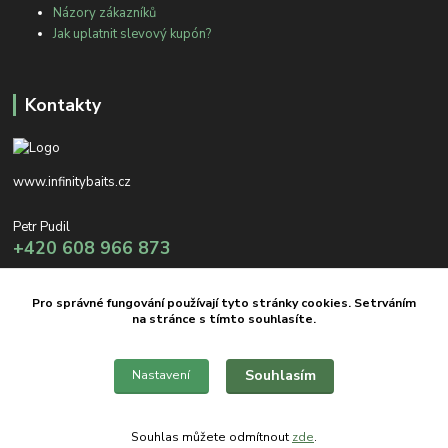
Názory zákazníků
Jak uplatnit slevový kupón?
Kontakty
www.infinitybaits.cz
Petr Pudil
+420 608 966 873
info@infinitybaits.cz
Pro správné fungování používají tyto stránky cookies. Setrváním
na stránce s tímto souhlasíte.
Souhlasím
Nastavení
Copyright © 2012 INFINITY BAITS
Souhlas můžete odmítnout
zde
.