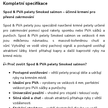
Kompletní specifikace
Spod & PVA pelety Smoked salmon – účinné krmení pro
přesné zakrmování
Spod & PVA pelety jsou speciálně navržené krmné pelety určené
pro zakrmování pomocí spod rakety, spombu nebo PVA sáčků a
punčoch.
Spod & PVA pelety Smoked salmon ve velikosti 4 mm
jsou měkčenou návnadou, s masově-kořeněnou chutí a
vůní.
Vytvářejí ve vodě silný pachový signál a postupně uvolňují
atraktivní látky, které přitahují kapry a další kaprovité ryby na
krmné místo.
🎣
Proč zvolit Spod & PVA pelety Smoked salmon?
Postupné uvolňování
– větší pelety pracují déle a udržují
ryby na krmném místě.
Ideální pro PVA
– vyrobeny ve velikosti 4 mm, perfektní
velikost pro PVA sáčky a punčochy.
Univerzální použití
– vhodné pro stojaté i tekoucí vody.
Silná vůně a chuť
– obsah atraktorů přitahuje ryby z větší
vzdálenosti.