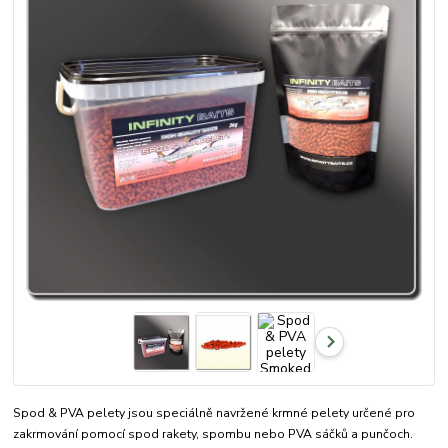
Spod & PVA pelety jsou speciálně navržené krmné pelety určené pro
zakrmování pomocí spod rakety, spombu nebo PVA sáčků a punčoch.