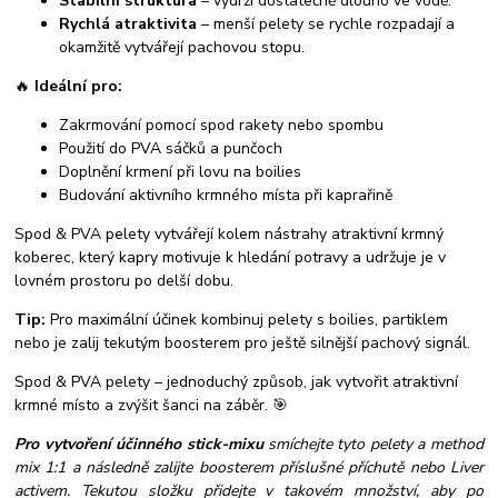
Stabilní struktura
– vydrží dostatečně dlouho ve vodě.
Rychlá atraktivita
– menší pelety se rychle rozpadají a
okamžitě vytvářejí pachovou stopu.
🔥
Ideální pro:
Zakrmování pomocí spod rakety nebo spombu
Použití do PVA sáčků a punčoch
Doplnění krmení při lovu na boilies
Budování aktivního krmného místa při kaprařině
Spod & PVA pelety vytvářejí kolem nástrahy atraktivní krmný
koberec, který kapry motivuje k hledání potravy a udržuje je v
lovném prostoru po delší dobu.
Tip:
Pro maximální účinek kombinuj pelety s boilies, partiklem
nebo je zalij tekutým boosterem pro ještě silnější pachový signál.
Spod & PVA pelety – jednoduchý způsob, jak vytvořit atraktivní
krmné místo a zvýšit šanci na záběr. 🎯
Pro vytvoření účinného stick-mixu
smíchejte tyto pelety a method
mix 1:1 a následně zalijte boosterem příslušné příchutě nebo Liver
activem. Tekutou složku přidejte v takovém množství, aby po