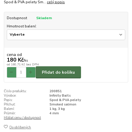
Spod & PVA pelety Sm...
celý popis
Dostupnost
Skladem
Hmotnost balení:
cena od
180 Kč
/
ks
od
160,71 Kč
bez DPH
Přidat do košíku
Číslo produktu:
200851
Výrobce:
Infinity Baits
Popis:
Spod & PVA pelety
Příchuť:
Smoked salmon
Balení:
1 kg, 3 kg
Průměr:
4 mm
Hlídat cenu / dostupnost
Do oblíbených