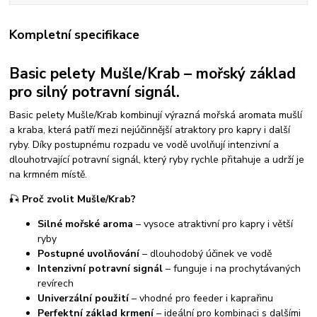
Kompletní specifikace
Basic pelety Mušle/Krab – mořský základ
pro silný potravní signál.
Basic pelety Mušle/Krab kombinují výrazná mořská aromata mušlí
a kraba, která patří mezi nejúčinnější atraktory pro kapry i další
ryby. Díky postupnému rozpadu ve vodě uvolňují intenzivní a
dlouhotrvající potravní signál, který ryby rychle přitahuje a udrží je
na krmném místě.
🎣
Proč zvolit Mušle/Krab?
Silné mořské aroma
– vysoce atraktivní pro kapry i větší
ryby
Postupné uvolňování
– dlouhodobý účinek ve vodě
Intenzivní potravní signál
– funguje i na prochytávaných
revírech
Univerzální použití
– vhodné pro feeder i kaprařinu
Perfektní základ krmení
– ideální pro kombinaci s dalšími