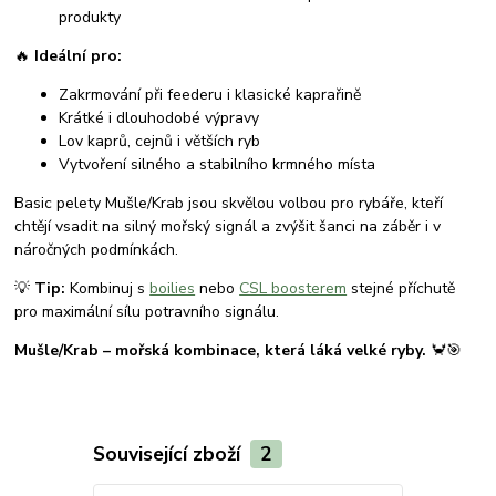
produkty
🔥
Ideální pro:
Zakrmování při feederu i klasické kaprařině
Krátké i dlouhodobé výpravy
Lov kaprů, cejnů i větších ryb
Vytvoření silného a stabilního krmného místa
Basic pelety Mušle/Krab jsou skvělou volbou pro rybáře, kteří
chtějí vsadit na silný mořský signál a zvýšit šanci na záběr i v
náročných podmínkách.
💡
Tip:
Kombinuj s
boilies
nebo
CSL boosterem
stejné příchutě
pro maximální sílu potravního signálu.
Mušle/Krab – mořská kombinace, která láká velké ryby.
🦀🎯
Související zboží
2