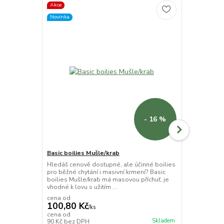
Akce
Novinka
Novinka
- 16 %
Basic boilies Mušle/krab
CSL booster
Hledáš cenově dostupné, ale účinné boilies
CSL Booster 
pro běžné chytání i masivní krmení? Basic
okamžitým úč
boilies Mušle/krab má masovou příchuť, je
masová vůně 
vhodné k lovu s užitím ...
atraktory, zvy
cena od
100,80 Kč
/
ks
130 Kč
cena od
/
ks
Skladem
90 Kč
bez DPH
116,07 Kč
be