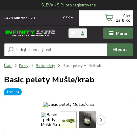
SLEVA - 5 % pro registrované
0
ks
CZK
+420 608 966 873
za
0 Kč
Menu
Hledat
Úvod
Pelety
Basic pelety
Basic pelety Mušle/krab
Basic pelety Mušle/krab
Novinka