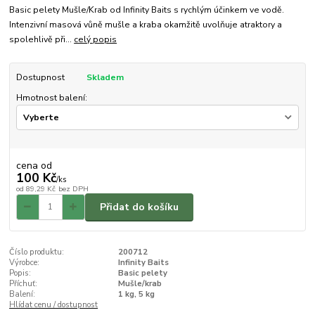
Basic pelety Mušle/Krab od Infinity Baits s rychlým účinkem ve vodě.
Intenzivní masová vůně mušle a kraba okamžitě uvolňuje atraktory a
spolehlivě při...
celý popis
Dostupnost
Skladem
Hmotnost balení:
cena od
100 Kč
/
ks
od
89,29 Kč
bez DPH
Přidat do košíku
Číslo produktu:
200712
Výrobce:
Infinity Baits
Popis:
Basic pelety
Příchuť:
Mušle/krab
Balení:
1 kg, 5 kg
Hlídat cenu / dostupnost