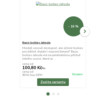
- 16 %
Basic boilies Jahoda
CSL booste
Hledáš cenově dostupné, ale účinné boilies
CSL Booster 
pro běžné chytání i masivní krmení? Basic
okamžitým ú
boilies Jahoda má nezaměnitelnou příchuť
jahodová vůn
letního ovoce, které je ...
zvyšuje účinn
cena od
100,80 Kč
/
ks
130 Kč
cena od
/
ks
Skladem
90 Kč
bez DPH
116,07 Kč
be
Zvolte variantu