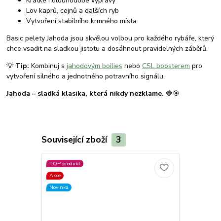
Krátké i dlouhodobé výpravy
Lov kaprů, cejnů a dalších ryb
Vytvoření stabilního krmného místa
Basic pelety Jahoda jsou skvělou volbou pro každého rybáře, který
chce vsadit na sladkou jistotu a dosáhnout pravidelných záběrů.
💡
Tip:
Kombinuj s
jahodovým boilies
nebo
CSL boosterem
pro
vytvoření silného a jednotného potravního signálu.
Jahoda – sladká klasika, která nikdy nezklame.
🍓🎯
Související zboží
3
TOP produkt
Novinka
Akce
Novinka