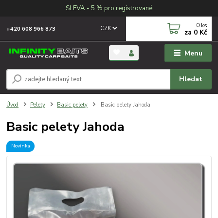
SLEVA - 5 % pro registrované
0
ks
CZK
+420 608 966 873
za
0 Kč
Menu
Hledat
Úvod
Pelety
Basic pelety
Basic pelety Jahoda
Basic pelety Jahoda
Novinka