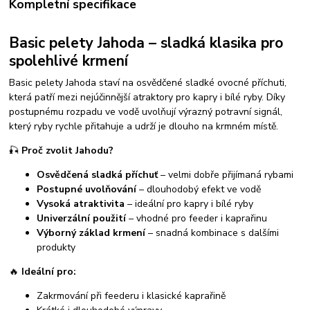
Kompletní specifikace
Basic pelety Jahoda – sladká klasika pro
spolehlivé krmení
Basic pelety Jahoda staví na osvědčené sladké ovocné příchuti,
která patří mezi nejúčinnější atraktory pro kapry i bílé ryby. Díky
postupnému rozpadu ve vodě uvolňují výrazný potravní signál,
který ryby rychle přitahuje a udrží je dlouho na krmném místě.
🎣
Proč zvolit Jahodu?
Osvědčená sladká příchuť
– velmi dobře přijímaná rybami
Postupné uvolňování
– dlouhodobý efekt ve vodě
Vysoká atraktivita
– ideální pro kapry i bílé ryby
Univerzální použití
– vhodné pro feeder i kaprařinu
Výborný základ krmení
– snadná kombinace s dalšími
produkty
🔥
Ideální pro:
Zakrmování při feederu i klasické kaprařině