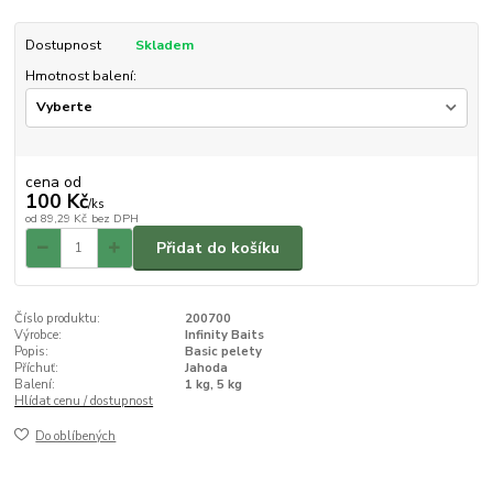
Dostupnost
Skladem
Hmotnost balení:
cena od
100 Kč
/
ks
od
89,29 Kč
bez DPH
Přidat do košíku
Číslo produktu:
200700
Výrobce:
Infinity Baits
Popis:
Basic pelety
Příchuť:
Jahoda
Balení:
1 kg, 5 kg
Hlídat cenu / dostupnost
Do oblíbených